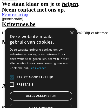
We staan klaar om je te
helpen
.
Neem contact met ons op.
Neem contact op
[printfriendly]
Kzitermee.be
×
Heb je het moeilijk en weet je niet wat je moet doen? Blijf er niet mee
Deze website maakt
Menu
gebruik van cookies.
Deze website gebruikt cookies om uw
Mezelf helpen
gebruikerservaring te verbeteren. Door
Bezorgd om iemand
onze website te gebruiken, stemt u in met
Professionals
alle cookies in overeenstemming met ons
In de buurt
Cookiebeleid.
Lees verder
Dringende hulp
Contact
Over ons
STRIKT NOODZAKELIJK
PRESTATIE
Algemeen
Privacy Policy
ALLES ACCEPTEREN
Cookie Policy