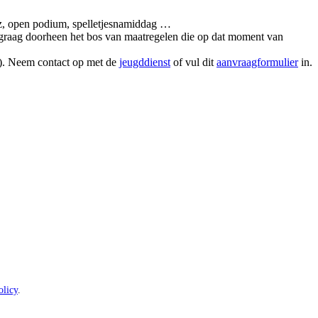
uiz, open podium, spelletjesnamiddag …
ou graag doorheen het bos van maatregelen die op dat moment van
en). Neem contact op met de
jeugddienst
of vul dit
aanvraagformulier
in.
olicy
.